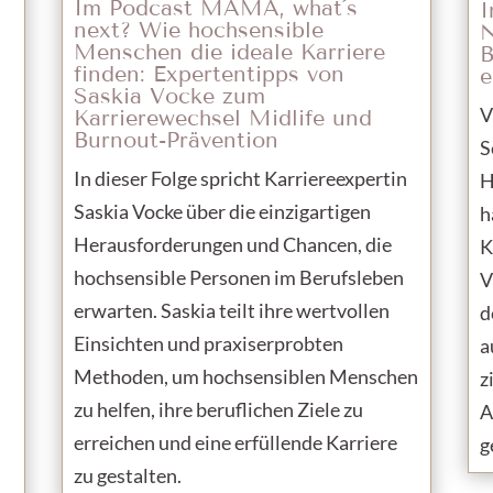
Im Podcast MAMA, what´s
I
next? Wie hochsensible
N
Menschen die ideale Karriere
B
finden: Expertentipps von
e
Saskia Vocke zum
V
Karrierewechsel Midlife und
Burnout-Prävention
S
In dieser Folge spricht Karriereexpertin
H
Saskia Vocke über die einzigartigen
h
Herausforderungen und Chancen, die
K
hochsensible Personen im Berufsleben
V
erwarten. Saskia teilt ihre wertvollen
d
Einsichten und praxiserprobten
a
Methoden, um hochsensiblen Menschen
z
zu helfen, ihre beruflichen Ziele zu
A
erreichen und eine erfüllende Karriere
g
zu gestalten.