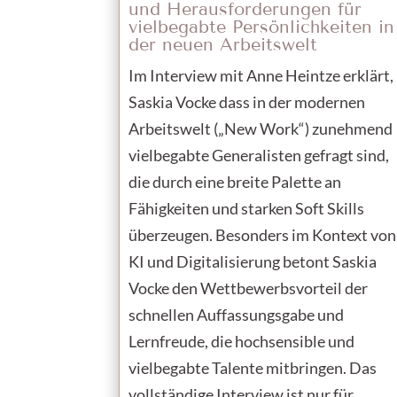
und Herausforderungen für
vielbegabte Persönlichkeiten in
der neuen Arbeitswelt
Im Interview mit Anne Heintze erklärt,
Saskia Vocke dass in der modernen
Arbeitswelt („New Work“) zunehmend
vielbegabte Generalisten gefragt sind,
die durch eine breite Palette an
Fähigkeiten und starken Soft Skills
überzeugen. Besonders im Kontext von
KI und Digitalisierung betont Saskia
Vocke den Wettbewerbsvorteil der
schnellen Auffassungsgabe und
Lernfreude, die hochsensible und
vielbegabte Talente mitbringen. Das
vollständige Interview ist nur für