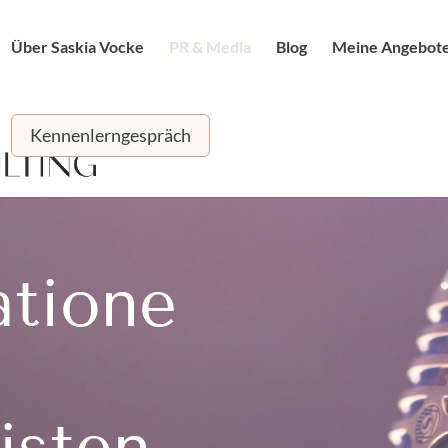
Über Saskia Vocke
PR & Media
Blog
Meine Angebot
Kennenlerngespräch
atione
isten