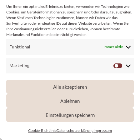
Um Ihnen ein optimales Erlebnis zu bieten, verwenden wir Technologien wie
zertifizierte Burnout Beraterin
und
Cookies, um Geräteinformationen zu speichern und/oder darauf zuzugreifen.
ausgebildete Fachberaterin für
Wenn Sie diesen Technologien zustimmen, können wir Daten wie das
Surfverhalten oder eindeutige IDs auf dieser Website verarbeiten. Wenn Sie
Hochsensibilität.
Ihre Zustimmung nicht erteilen oder zurückziehen, können bestimmte
Merkmale und Funktionen beeinträchtigt werden.
Aus meiner 18-jährigen Arbeit im
Personalbereich weiß ich, dass „höher,
Funktional
Immer aktiv
schneller, weiter“ im Jobleben nicht mehr das
Maß aller Dinge ist.
Gesundheitsförderung,
Marketing
Market
Werteorientierung
und
Sinnerfüllung
sind
die neuen Trendsetter. Dies möchte ich Ihnen
Alle akzeptieren
nicht nur mit viel Empathie und Know-How
vermitteln, sondern ich lebe diese Philosophie
Ablehnen
auch selber.
Einstellungen speichern
Sie möchten gerne mehr erfahren?
Cookie-Richtlinie
Datenschutz­erklärung
Impressum